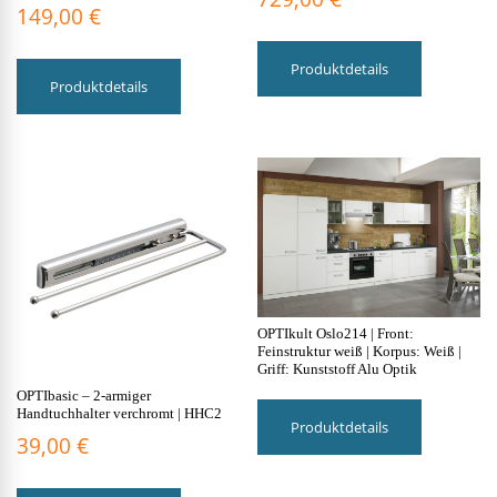
149,00
€
Dieses
Dieses
Produkt
Produktdetails
Produkt
weist
Produktdetails
weist
mehrere
mehrere
Varianten
Varianten
auf.
auf.
Die
Die
Optionen
Optionen
können
können
auf
auf
der
der
Produktsei
Produktseite
gewählt
gewählt
werden
OPTIkult Oslo214 | Front:
werden
Feinstruktur weiß | Korpus: Weiß |
Griff: Kunststoff Alu Optik
OPTIbasic – 2-armiger
Handtuchhalter verchromt | HHC2
Produktdetails
39,00
€