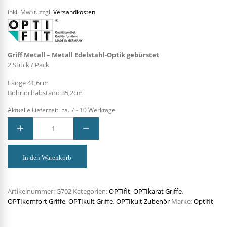
inkl. MwSt.
zzgl.
Versandkosten
Griff Metall – Metall Edelstahl-Optik gebürstet
2 Stück / Pack
Länge 41,6cm
Bohrlochabstand 35,2cm
Aktuelle Lieferzeit:
ca. 7 - 10 Werktage
OPTIfit
-
Griffe
Metall
-
Metall
In den Warenkorb
Edelstahl-
Optik
gebürstet
-
G702
Artikelnummer:
G702
Kategorien:
OPTIfit
,
OPTIkarat Griffe
,
Menge
OPTIkomfort Griffe
,
OPTIkult Griffe
,
OPTIkult Zubehör
Marke:
Optifit