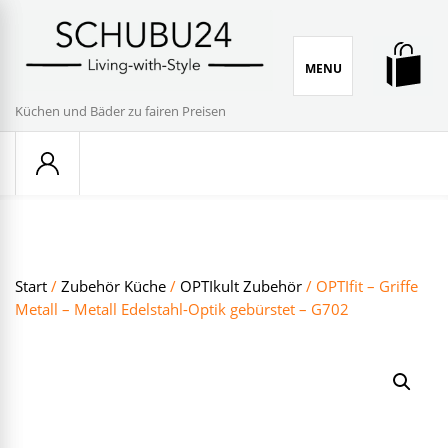
Skip
to
content
MENU
Küchen und Bäder zu fairen Preisen
Start
/
Zubehör Küche
/
OPTIkult Zubehör
/ OPTIfit – Griffe
Metall – Metall Edelstahl-Optik gebürstet – G702