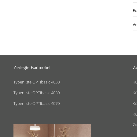
Ec
Ve
Zerlegte Badmöbel
Z
Typenliste OPTIbasic 4030
Kü
Typenliste OPTIbasic 4050
Kü
Typenliste OPTIbasic 4070
Kü
Kü
Zu