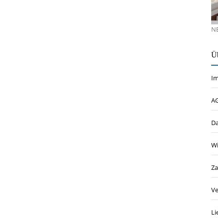
N
Ü
I
A
Da
Wi
Za
Ve
Li