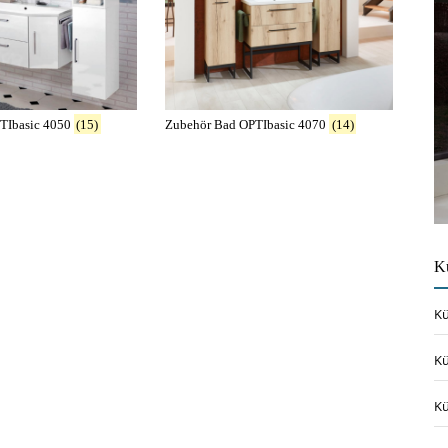
Im Lauf der Wellen
Griffe Badmöbel
TIbasic 4050
(15)
Zubehör Bad OPTIbasic 4070
(14)
Badmöbel 120cm bis 160cm
K
Die Harmonie des Lebens
Kü
Kü
Kü