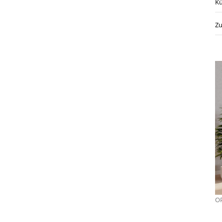
Kü
Zu
OP