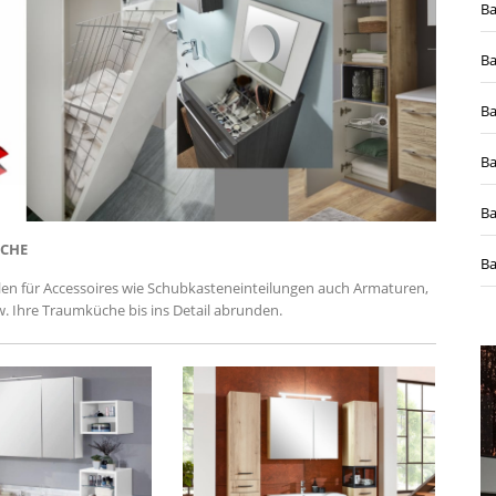
PTImodular
B
B
Badmöbel 80cm
Waschtische
B
B
 haben
Keine Kompromisse
Aus einem Guss
B
ÜCHE
Ba
Badmöbel 90cm
Armaturen
elen für Accessoires wie Schubkasteneinteilungen auch Armaturen,
 Ihre Traumküche bis ins Detail abrunden.
Auf Kurs Richtung Freiheit
Waschtisch Arma
Badmöbel 100cm
Griffe