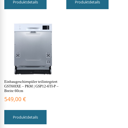
Produktdetails
Produktdetails
Einbaugeschirrspüler teilintegriert
GST60IXE – PKM | GSP12-6TI-P –
Breite 60cm
549,00
€
Produktdetails