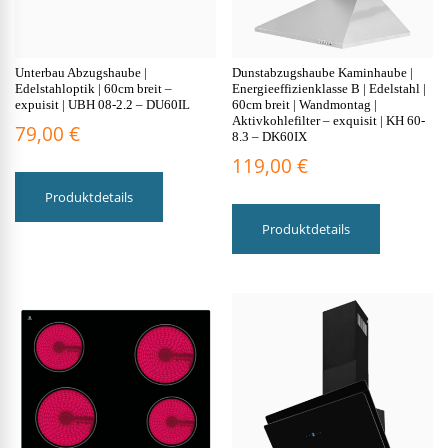
Unterbau Abzugshaube |
Dunstabzugshaube Kaminhaube |
Edelstahloptik | 60cm breit –
Energieeffizienklasse B | Edelstahl |
expuisit | UBH 08-2.2 – DU60IL
60cm breit | Wandmontag |
Aktivkohlefilter – exquisit | KH 60-
79,00
€
8.3 – DK60IX
119,00
€
Produktdetails
Produktdetails