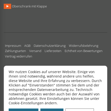
Oberschrank mit Klappe
Impressum
AGB
Datenschutzerklärung
Widerrufsbelehrung
Zahlungsarten
Versand
Lieferzeiten
Echtheit von Bewertungen
Vertrag widerrufen
Wir nutzen Cookies auf unserer Website. Einige von
ihnen sind notwendig, während andere uns helfen,
diese Website und Ihre Erfahrung zu verbessern. Durch
Copyright All Rights Reserved.
|
Design by
SchuBu24
.
Klicken auf "Einverstanden" stimmen Sie dem und der
entsprechenden Datenverarbeitung zu. Technisch
notwendige Cookies werden auch bei der Auswahl von
ablehnen
gesetzt. Ihre Einstellungen können Sie unter
Cookie-Einstellungen
ändern.