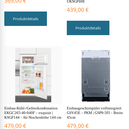
369,00
€
UKSGF60E
439,00
€
Produktdetails
Produktdetails
Einbau-Kühl-/Gefrierkombination
Einbaugeschirrspüler vollintegriert
EKGC265-40-040F – exquisit |
GSV45E – PKM | GSP9-5FI – Breite
KSGF144 – für Nischenhöhe 144 cm
45cm
479,00
€
479,00
€