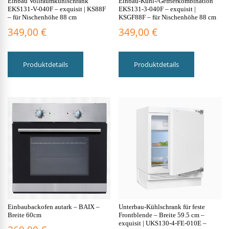
Einbau Vollraumkühlschrank
Einbau-Kühl-/Gefrierkombination
EKS131-V-040F – exquisit | KS88F
EKS131-3-040F – exquisit |
– für Nischenhöhe 88 cm
KSGF88F – für Nischenhöhe 88 cm
349,00
€
349,00
€
Produktdetails
Produktdetails
Einbaubackofen autark – BAIX –
Unterbau-Kühlschrank für feste
Breite 60cm
Frontblende – Breite 59.5 cm –
exquisit | UKS130-4-FE-010E –