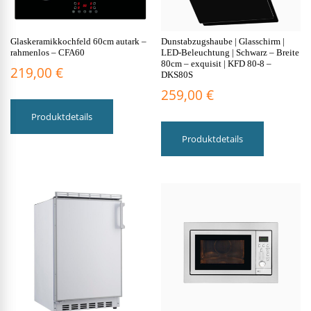
Glaskeramikkochfeld 60cm autark –
Dunstabzugshaube | Glasschirm |
rahmenlos – CFA60
LED-Beleuchtung | Schwarz – Breite
80cm – exquisit | KFD 80-8 –
219,00
€
DKS80S
259,00
€
Produktdetails
Produktdetails