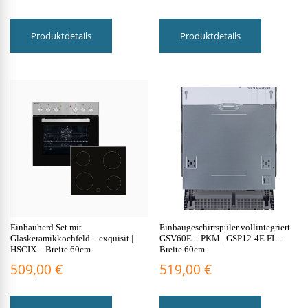
Produktdetails
Produktdetails
Einbauherd Set mit
Einbaugeschirrspüler vollintegriert
Glaskeramikkochfeld – exquisit |
GSV60E – PKM | GSP12-4E FI –
HSCIX – Breite 60cm
Breite 60cm
509,00
€
519,00
€