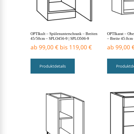
gewählt
werden
OPTIkult – Spülenunterschrank – Breiten
OPTIkarat – Obe
45/50cm – SPLO456-9 | SPLO506-9
– Breite 45.0c
ab
99,00
€
bis
119,00
€
ab
99,00
Dieses
Produkt
Produktdetails
Produktde
weist
mehrere
Varianten
auf.
Die
Optionen
können
auf
der
Produktseite
gewählt