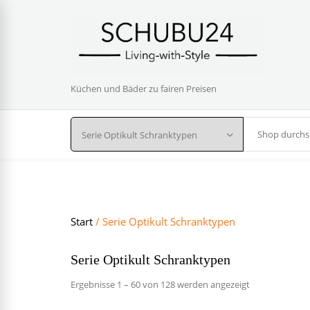
Skip
to
content
Kult Serien
Küchen und Bäder zu fairen Preisen
Küchen Serie OPTIkult
Gästebäder
Küchen Serie OP
Ihre Gäste werden es li
Küchen Serie OPTIklar
Küchen Serie OP
Start
/ Serie Optikult Schranktypen
Badmöbel Beistellmöbel
Serie Optikult Schranktypen
Nach
Ergebnisse 1 – 60 von 128 werden angezeigt
Preis
Passend zu unseren Ser