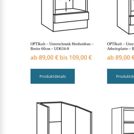
der
Produktseite
gewählt
werden
OPTIkult – Unterschrank Herdumbau –
OPTIkult – Unte
Breite 60cm – UO634-9
Arbeitsplatte – 
ab
89,00
€
bis
109,00
€
ab
89,00
Dieses
Produkt
Produktdetails
Produktde
weist
mehrere
Varianten
auf.
Die
Optionen
können
auf
der
Produktseite