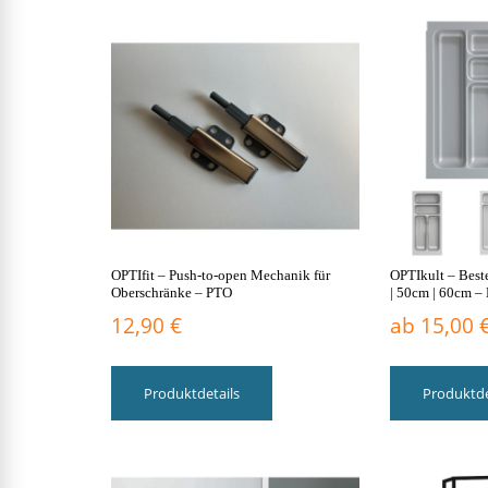
sortiert:
Multi Serie OPTImulti
Küchen Serie O
aufsteigend
Qualität & Pflege
Damit Sie lange Freude
OPTIfit – Push-to-open Mechanik für
OPTIkult – Best
Oberschränke – PTO
| 50cm | 60cm 
12,90
€
ab
15,00
Produktdetails
Produktde