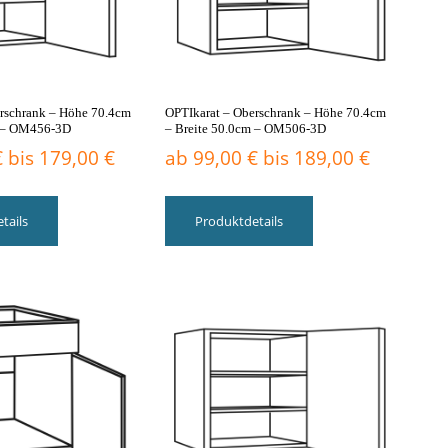
gewählt
gewählt
werden
werden
rschrank – Höhe 70.4cm
OPTIkarat – Oberschrank – Höhe 70.4cm
m – OM456-3D
– Breite 50.0cm – OM506-3D
€
bis
179,00
€
ab
99,00
€
bis
189,00
€
Dieses
Dieses
Produkt
Produkt
tails
Produktdetails
weist
weist
mehrere
mehrere
Varianten
Varianten
auf.
auf.
Die
Die
Optionen
Optionen
können
können
auf
auf
der
der
Produktseite
Produktseite
gewählt
gewählt