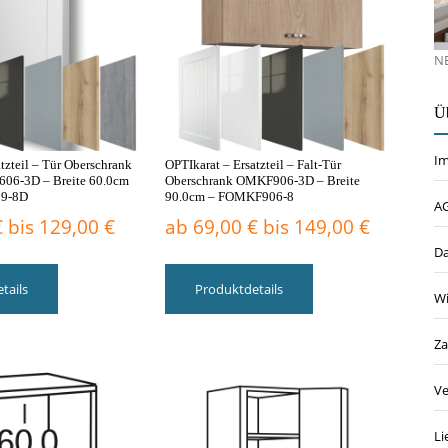
auf
auf
der
der
Produktseite
Produktseite
N
gewählt
gewählt
werden
werden
Ü
I
tzteil – Tür Oberschrank
OPTIkarat – Ersatzteil – Falt-Tür
06-3D – Breite 60.0cm
Oberschrank OMKF906-3D – Breite
89-8D
90.0cm – FOMKF906-8
A
€
bis
129,00
€
ab
69,00
€
bis
149,00
€
Da
Dieses
Dieses
Produkt
Produkt
tails
Produktdetails
Wi
weist
weist
mehrere
mehrere
Varianten
Varianten
Za
auf.
auf.
Die
Die
Ve
Optionen
Optionen
können
können
Li
auf
auf