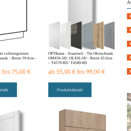
A
können
auf
auf
der
der
Produktseite
Produktseite
gewählt
gewählt
werden
werden
ür vollintegrierten
OPTIkarat – Ersatzteil – Tür Oberschrank
rank – Breite 59.6cm –
OM456-3D / OL456-3D – Breite 45.0cm
– T4570-8D / T4589-8D
€
bis
75,00
€
ab
55,00
€
bis
99,00
€
Dieses
Dieses
Produkt
Produkt
tails
Produktdetails
weist
weist
mehrere
mehrere
Varianten
Varianten
auf.
auf.
Die
Die
Optionen
Optionen
können
können