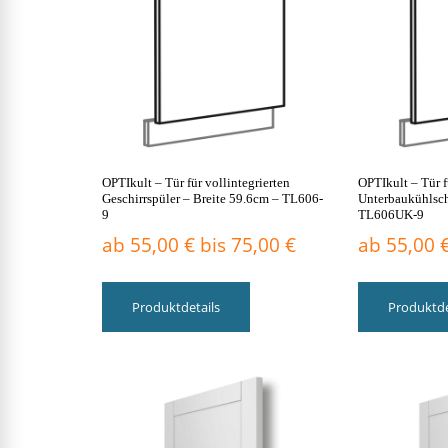
auf
der
Produktseite
gewählt
werden
OPTIkult – Tür für vollintegrierten
OPTIkult – Tür f
Geschirrspüler – Breite 59.6cm – TL606-
Unterbaukühlsch
9
TL606UK-9
ab
55,00
€
bis
75,00
€
ab
55,00
Dieses
Produkt
Produktdetails
Produktde
weist
mehrere
Varianten
auf.
Die
Optionen
können