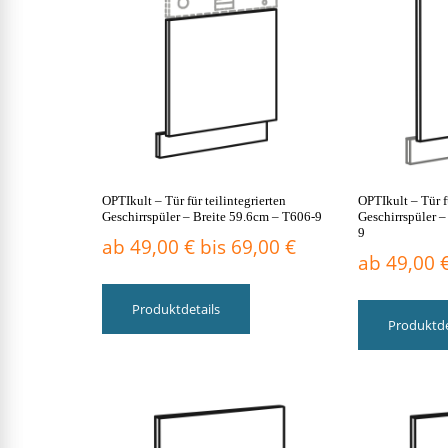
OPTIkult – Tür für teilintegrierten
OPTIkult – Tür f
Geschirrspüler – Breite 59.6cm – T606-9
Geschirrspüler 
9
ab
49,00
€
bis
69,00
€
ab
49,00
Dieses
Produkt
Produktdetails
weist
Produktde
mehrere
Varianten
auf.
Die
Optionen
können