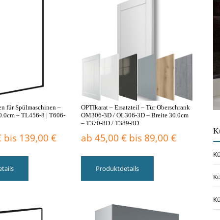
Die
Die
Optionen
Optionen
können
können
auf
auf
der
der
Im Lauf der Wellen
Griffe Badmöbel
Produktseite
Produktseite
gewählt
gewählt
werden
werden
Badmöbel 120cm bis 160cm
en für Spülmaschinen –
OPTIkarat – Ersatzteil – Tür Oberschrank
0.0cm – TL456-8 | T606-
OM306-3D / OL306-3D – Breite 30.0cm
– T370-8D / T389-8D
K
Die Harmonie des Lebens
€
bis
139,00
€
ab
45,00
€
bis
89,00
€
Kü
Dieses
Dieses
Produkt
Produkt
tails
Produktdetails
weist
weist
Kü
mehrere
mehrere
Varianten
Varianten
Kü
auf.
auf.
Die
Die