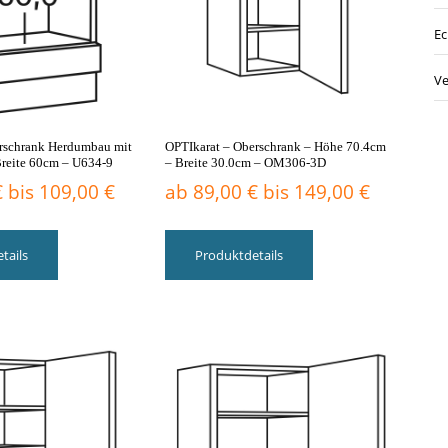
der
der
Produktseite
Produktseite
Ec
gewählt
gewählt
werden
werden
Ve
rschrank Herdumbau mit
OPTIkarat – Oberschrank – Höhe 70.4cm
Breite 60cm – U634-9
– Breite 30.0cm – OM306-3D
€
bis
109,00
€
ab
89,00
€
bis
149,00
€
Dieses
Dieses
Produkt
Produkt
tails
Produktdetails
weist
weist
mehrere
mehrere
Varianten
Varianten
auf.
auf.
Die
Die
Optionen
Optionen
können
können
auf
auf
der
der
Produktseite
Produktseite