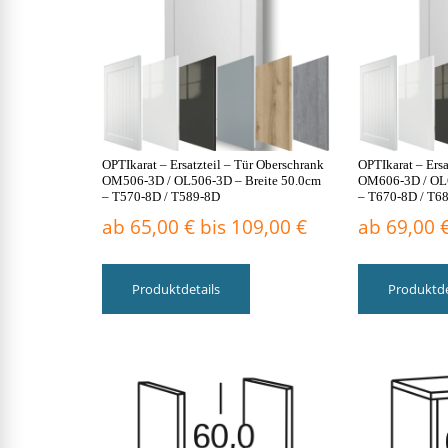
auf
der
Produktseite
gewählt
werden
OPTIkarat – Ersatzteil – Tür Oberschrank
OPTIkarat – Ersa
OM506-3D / OL506-3D – Breite 50.0cm
OM606-3D / OL6
– T570-8D / T589-8D
– T670-8D / T6
ab
65,00
€
bis
109,00
€
ab
69,00
Dieses
Produkt
Produktdetails
Produktde
weist
mehrere
Varianten
auf.
Die
Optionen
können
auf