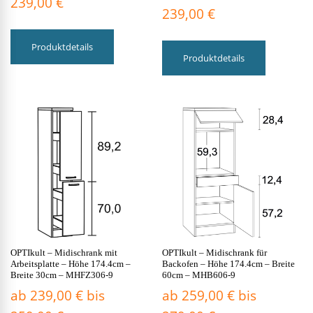
239,00
€
239,00
€
Dieses
Dieses
Produkt
Produktdetails
Produkt
weist
Produktdetails
weist
mehrere
mehrere
Varianten
Varianten
auf.
auf.
Die
Die
Optionen
Optionen
können
können
auf
auf
der
der
Produktseite
Produktsei
gewählt
gewählt
werden
werden
OPTIkult – Midischrank mit
OPTIkult – Midischrank für
Arbeitsplatte – Höhe 174.4cm –
Backofen – Höhe 174.4cm – Breite
Breite 30cm – MHFZ306-9
60cm – MHB606-9
ab
239,00
€
bis
ab
259,00
€
bis