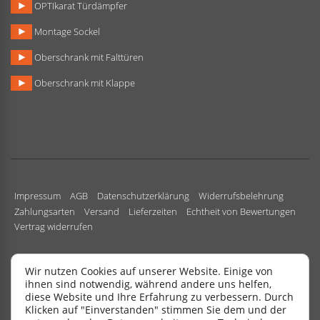
OPTIkarat Türdämpfer
Montage Sockel
Oberschrank mit Falttüren
Oberschrank mit Klappe
Impressum
AGB
Datenschutzerklärung
Widerrufsbelehrung
Zahlungsarten
Versand
Lieferzeiten
Echtheit von Bewertungen
Vertrag widerrufen
Wir nutzen Cookies auf unserer Website. Einige von
ihnen sind notwendig, während andere uns helfen,
diese Website und Ihre Erfahrung zu verbessern. Durch
Copyright All Rights Reserved.
|
Design by
SchuBu24
.
Klicken auf "Einverstanden" stimmen Sie dem und der