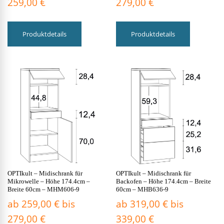
259,00
€
279,00
€
Dieses
Dieses
Produkt
Produkt
Produktdetails
Produktdetails
weist
weist
mehrere
mehrere
Varianten
Varianten
auf.
auf.
Die
Die
Optionen
Optionen
können
können
auf
auf
der
der
Produktseite
Produktsei
gewählt
gewählt
werden
werden
OPTIkult – Midischrank für
OPTIkult – Midischrank für
Mikrowelle – Höhe 174.4cm –
Backofen – Höhe 174.4cm – Breite
Breite 60cm – MHM606-9
60cm – MHB636-9
ab
259,00
€
bis
ab
319,00
€
bis
279,00
€
339,00
€